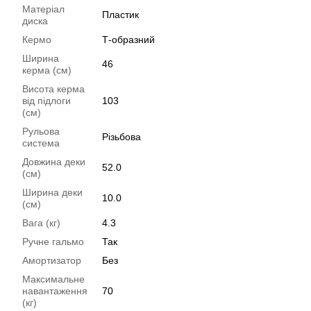
Матеріал
Пластик
диска
Кермо
Т-образний
Ширина
46
керма (см)
Висота керма
від підлоги
103
(см)
Рульова
Різьбова
система
Довжина деки
52.0
(см)
Ширина деки
10.0
(см)
Вага (кг)
4.3
Ручне гальмо
Так
Амортизатор
Без
Максимальне
навантаження
70
(кг)