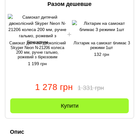
Разом дешевше
Cамокат дитячий двоколісний
Ліхтарик на самокат блимає 3
Skyper Neon N-21206 колеса
режими 1шт
200 мм, ручне гальмо,
132 грн
рожевий з бірюзовим
1 199 грн
1 278 грн
1 331 грн
Купити
Опис