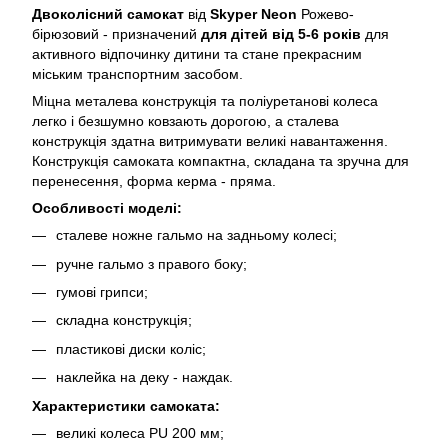
Двоколісний самокат
від
Skyper Neon
Рожево-
бірюзовий - призначений
для дітей від 5-6 років
для
активного відпочинку дитини та стане прекрасним
міським транспортним засобом.
Міцна металева конструкція та поліуретанові колеса
легко і безшумно ковзають дорогою, а сталева
конструкція здатна витримувати великі навантаження.
Конструкція самоката компактна, складана та зручна для
перенесення, форма керма - пряма.
Особливості моделі:
сталеве ножне гальмо на задньому колесі;
ручне гальмо з правого боку;
гумові грипси;
складна конструкція;
пластикові диски коліс;
наклейка на деку - наждак.
Характеристики самоката:
великі колеса PU 200 мм;