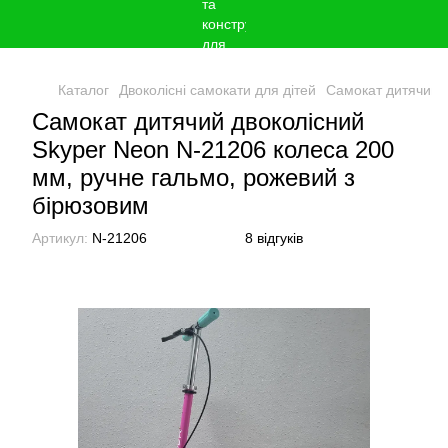
Каталог
Двоколісні самокати для дітей
Cамокат дитячий д
Cамокат дитячий двоколісний
Skyper Neon N-21206 колеса 200
мм, ручне гальмо, рожевий з
бірюзовим
Артикул:
N-21206
8 відгуків