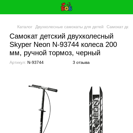
Каталог
Двухколесные самокаты для детей
Cамокат детс
Cамокат детский двухколесный
Skyper Neon N-93744 колеса 200
мм, ручной тормоз, черный
Артикул:
N-93744
3 отзыва