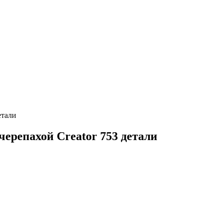
етали
ерепахой Creator 753 детали