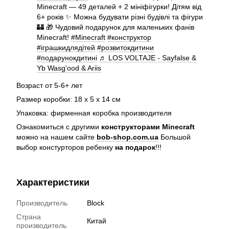
Minecraft — 49 деталей + 2 мініфігурки! Дітям від
6+ років ✨ Можна будувати різні будівлі та фігури
🏰 🎁 Чудовий подарунок для маленьких фанів
Minecraft!
#Minecraft
#конструктор
#іграшкидлядітей
#розвитокдитини
#подарунокдитині
♬ LOS VOLTAJE - Sayfalse &
Yb Wasg'ood & Ariis
Возраст от 5-6+ лет
Размер коробки: 18 х 5 х 14 см
Упаковка: фирменная коробка производителя
Ознакомиться с другими
конструкторами Minecraft
можно на нашем сайте
bob-shop.com.ua
Большой
выбор констурторов ребенку
на подарок
!!!
Характеристики
Производитель
Block
Страна
Китай
производитель