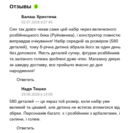
Отзывы
3
Балаш Христина
02.07.2026 в 07:40
Син так довго чекав саме цей набір через величезного
розбійницького бика (Руйнівника), і конструктор повністю
виправдав очікування! Набір середній за розміром (580
деталей), тому 8-річна дитина зібрала його за один день
без допомоги. Якість деталей супер, фігурки розбійників
та залізного голема зроблені дуже чітко. Магазину дякую
за швидку доставку, все прийшло вчасно до дня
народження!
Ответить
Надя Тишко
29.06.2026 в 14:06
580 деталей — це якраз той розмір, коли набір уже
великий та цікавий, але дитина не встигає втомитися від
збірки. Персонажів багато: є і розбійники з арбалетами, і
селяни, і голем.
Ответить