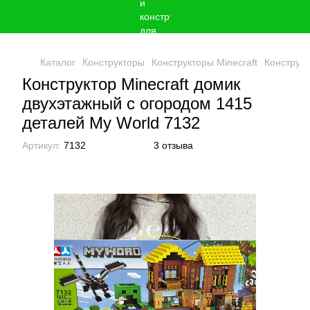
Каталог
Конструкторы
Конструкторы Minecraft
Конструкт
Конструктор Minecraft домик
двухэтажный с огородом 1415
деталей My World 7132
Артикул:
7132
3 отзыва