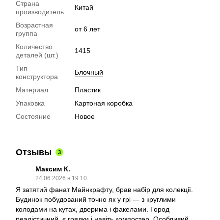
Страна
Китай
производитель
Возрастная
от 6 лет
группа
Количество
1415
деталей (шт.)
Тип
Блочный
конструктора
Материал
Пластик
Упаковка
Картоная коробка
Состояние
Новое
Отзывы
3
Максим К.
24.06.2026 в 19:10
Я затятий фанат Майнкрафту, брав набір для колекції.
Будинок побудований точно як у грі — з круглими
колодами на кутах, дверима і факелами. Город
реалістичний, є грядки і навіть компостер. Особливий