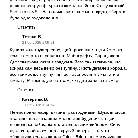
респект за круті фігурки (в комплекті йшов Стів у залізній
броні та зомбі). На поличці виглядає мега-круто, збирати
було одне задоволення.
Ответить
Тетяна В.
21.06.2026 в 09:51
Купила конструктор сину, щоб трохи відтягнути його від
комп'ютера та справжнього Майнкрафту. Спрацювало!
Двоповерхова хатка з грядками його так затягнула, що
збирав сам весь вечір без зупину. Якість деталей хороша,
все тримається купчу під час перенесення з кімнати в
кімнату. Рекомендую батькам, чиї діти залипають у грі.
Ответить
Катерина В.
17.06.2026 в 14:34
Неймовірний набір, дитина грає годинами! Шукали щось
цікавіше, ніж звичайний маленький будиночок, і цей
двоповерховий варіант став ідеальним вибором. Сину
дуже сподобалося, що є другий поверх — там він
облаштував спальню для Стіва. Якість пластику чудова,