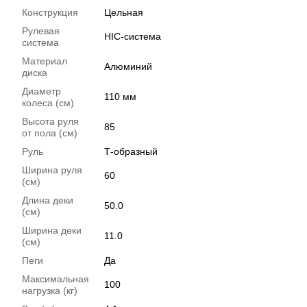
Конструкция
Цельная
Рулевая
HIC-система
система
Материал
Алюминий
диска
Диаметр
110 мм
колеса (см)
Высота руля
85
от пола (см)
Руль
Т-образный
Ширина руля
60
(см)
Длина деки
50.0
(см)
Ширина деки
11.0
(см)
Пеги
Да
Максимальная
100
нагрузка (кг)