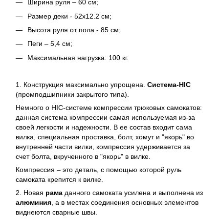
Ширина руля – 60 см;
Размер деки - 52х12.2 см;
Высота руля от пола - 85 см;
Пеги – 5,4 см;
Максимальная нагрузка: 100 кг.
1. Конструкция максимально упрощена.
Система-HIC
(промподшипники закрытого типа).
Немного о HIC-системе компрессии трюковых самокатов:
данная система компрессии самая используемая из-за
своей легкости и надежности. В ее состав входит сама
вилка, специальная проставка, болт, хомут и "якорь" во
внутренней части вилки, компрессия удерживается за
счет болта, вкрученного в "якорь" в вилке.
Компрессия – это деталь, с помощью которой руль
самоката крепится к вилке.
2. Новая
рама
данного самоката усилена и выполнена из
алюминия
, а в местах соединения основных элементов
виднеются сварные швы.