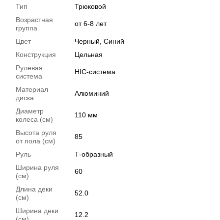
Тип
Трюковой
Возрастная
от 6-8 лет
группа
Цвет
Черный, Синий
Конструкция
Цельная
Рулевая
HIC-система
система
Материал
Алюминий
диска
Диаметр
110 мм
колеса (см)
Высота руля
85
от пола (см)
Руль
Т-образный
Ширина руля
60
(см)
Длина деки
52.0
(см)
Ширина деки
12.2
(см)