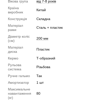
Вікова група
від 7-8 років
Країна
Китай
виробник
Конструкція
Складна
Матеріал
Сталь + пластик
рами
Діаметр коліс
200 мм
(см)
Матеріал
Пластик
диска
Кермо
Т-образний
Рульова
Різьбова
система
Ручне гальмо
Так
Амортизатор
1 шт
Максимальне
навантаження
80
(кг)