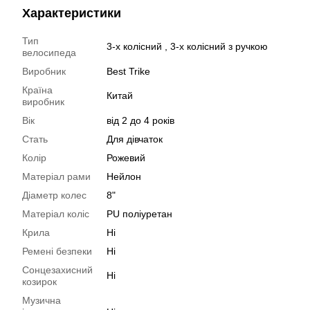
Характеристики
Тип
3-х колісний , 3-х колісний з ручкою
велосипеда
Виробник
Best Trike
Країна
Китай
виробник
Вік
від 2 до 4 років
Стать
Для дівчаток
Колір
Рожевий
Матеріал рами
Нейлон
Діаметр колес
8"
Матеріал коліс
PU поліуретан
Крила
Ні
Ремені безпеки
Ні
Сонцезахисний
Ні
козирок
Музична