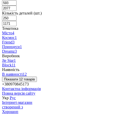
Кількість деталей (шт.)
Тематика
Місто
4
Космос
1
Friend
3
Принцеси
1
Dreamz
3
Виробник
Jie Star
1
Block
11
Наявність
В наявності
12
Показати 12 товарів
+380970845173
Контактна інформація
Повна версія сайту
Укр
Рус
Інтернет-магазин
створений з
Хорошоп