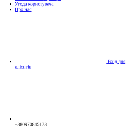
Угода користувача
Про нас
Вхід для
клієнтів
+380970845173