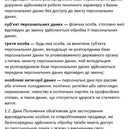
доручено здійснювати роботи технічного характеру з базою
персональних даних без доступу до змісту персональних
даних;
суб’єкт персональних даних —
фізична особа, стосовно якої
відповідно до закону здійснюється обробка її персональних
даних;
третя особа —
будь-яка особа, за винятком суб’єкта
персональних даних, володільця чи розпорядника бази
персональних даних та уповноваженого державного органу
з питань захисту персональних даних, якій володільцем
чи розпорядником бази персональних даних здійснюється
передача персональних даних відповідно до закону;
особливі категорії даних —
персональні дані про расове
або етнічне походження, політичні, релігійні або світоглядні
переконання, членство в політичних партіях та професійних
спілках, а також даних, що стосуються здоров’я чи статевого
життя.
1.2. Дане Положення обов’язкове для застосування
відповідальною особою та співробітниками продавця, які
безпосередньо здійснюють обробку та/або мають доступ
до персональних даних у зв’язку з виконанням своїх