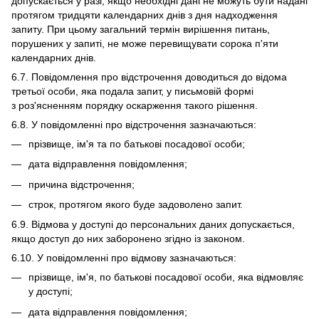
допускається у разі, якщо необхідні дані не можуть бути надані
протягом тридцяти календарних днів з дня надходження
запиту. При цьому загальний термін вирішення питань,
порушених у запиті, не може перевищувати сорока п'яти
календарних днів.
6.7. Повідомлення про відстрочення доводиться до відома
третьої особи, яка подала запит, у письмовій формі
з роз'ясненням порядку оскарження такого рішення.
6.8. У повідомленні про відстрочення зазначаються:
прізвище, ім'я та по батькові посадової особи;
дата відправлення повідомлення;
причина відстрочення;
строк, протягом якого буде задоволено запит.
6.9. Відмова у доступі до персональних даних допускається,
якщо доступ до них заборонено згідно із законом.
6.10. У повідомленні про відмову зазначаються:
прізвище, ім'я, по батькові посадової особи, яка відмовляє
у доступі;
дата відправлення повідомлення;