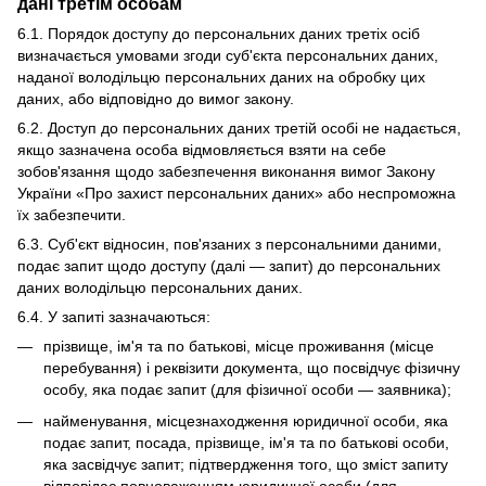
дані третім особам
6.1. Порядок доступу до персональних даних третіх осіб
визначається умовами згоди суб'єкта персональних даних,
наданої володільцю персональних даних на обробку цих
даних, або відповідно до вимог закону.
6.2. Доступ до персональних даних третій особі не надається,
якщо зазначена особа відмовляється взяти на себе
зобов'язання щодо забезпечення виконання вимог Закону
України «Про захист персональних даних» або неспроможна
їх забезпечити.
6.3. Суб'єкт відносин, пов'язаних з персональними даними,
подає запит щодо доступу (далі — запит) до персональних
даних володільцю персональних даних.
6.4. У запиті зазначаються:
прізвище, ім'я та по батькові, місце проживання (місце
перебування) і реквізити документа, що посвідчує фізичну
особу, яка подає запит (для фізичної особи — заявника);
найменування, місцезнаходження юридичної особи, яка
подає запит, посада, прізвище, ім'я та по батькові особи,
яка засвідчує запит; підтвердження того, що зміст запиту
відповідає повноваженням юридичної особи (для