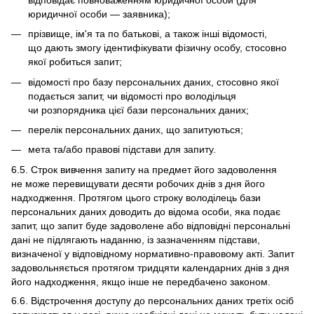
юридичної особи — заявника);
прізвище, ім'я та по батькові, а також інші відомості,
що дають змогу ідентифікувати фізичну особу, стосовно
якої робиться запит;
відомості про базу персональних даних, стосовно якої
подається запит, чи відомості про володільця
чи розпорядника цієї бази персональних даних;
перелік персональних даних, що запитуються;
мета та/або правові підстави для запиту.
6.5. Строк вивчення запиту на предмет його задоволення
не може перевищувати десяти робочих днів з дня його
надходження. Протягом цього строку володілець бази
персональних даних доводить до відома особи, яка подає
запит, що запит буде задоволене або відповідні персональні
дані не підлягають наданню, із зазначенням підстави,
визначеної у відповідному нормативно-правовому акті. Запит
задовольняється протягом тридцяти календарних днів з дня
його надходження, якщо інше не передбачено законом.
6.6. Відстрочення доступу до персональних даних третіх осіб