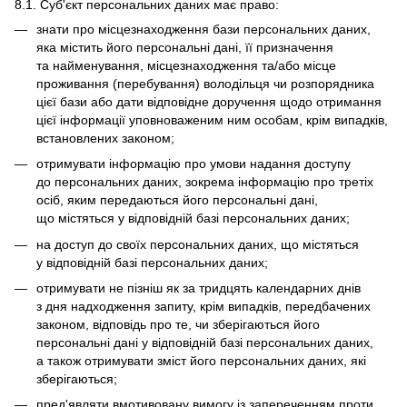
8.1. Суб'єкт персональних даних має право:
знати про місцезнаходження бази персональних даних,
яка містить його персональні дані, її призначення
та найменування, місцезнаходження та/або місце
проживання (перебування) володільця чи розпорядника
цієї бази або дати відповідне доручення щодо отримання
цієї інформації уповноваженим ним особам, крім випадків,
встановлених законом;
отримувати інформацію про умови надання доступу
до персональних даних, зокрема інформацію про третіх
осіб, яким передаються його персональні дані,
що містяться у відповідній базі персональних даних;
на доступ до своїх персональних даних, що містяться
у відповідній базі персональних даних;
отримувати не пізніш як за тридцять календарних днів
з дня надходження запиту, крім випадків, передбачених
законом, відповідь про те, чи зберігаються його
персональні дані у відповідній базі персональних даних,
а також отримувати зміст його персональних даних, які
зберігаються;
пред'являти вмотивовану вимогу із запереченням проти