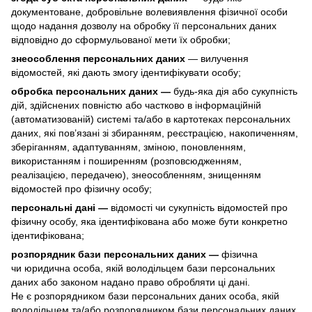
документоване, добровільне волевиявлення фізичної особи
щодо надання дозволу на обробку її персональних даних
відповідно до сформульованої мети їх обробки;
знеособлення персональних даних
— вилучення
відомостей, які дають змогу ідентифікувати особу;
обробка персональних даних —
будь-яка дія або сукупність
дій, здійснених повністю або частково в інформаційній
(автоматизованій) системі та/або в картотеках персональних
даних, які пов’язані зі збиранням, реєстрацією, накопиченням,
зберіганням, адаптуванням, зміною, поновленням,
використанням і поширенням (розповсюдженням,
реалізацією, передачею), знеособленням, знищенням
відомостей про фізичну особу;
персональні дані —
відомості чи сукупність відомостей про
фізичну особу, яка ідентифікована або може бути конкретно
ідентифікована;
розпорядник бази персональних даних —
фізична
чи юридична особа, якій володільцем бази персональних
даних або законом надано право обробляти ці дані.
Не є розпорядником бази персональних даних особа, якій
володільцем та/або розпорядником бази персональних даних