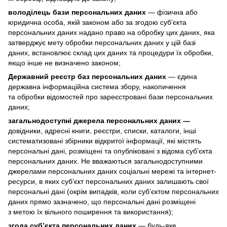
володілець бази персональних даних
— фізична або
юридична особа, якій законом або за згодою суб’єкта
персональних даних надано право на обробку цих даних, яка
затверджує мету обробки персональних даних у цій базі
даних, встановлює склад цих даних та процедури їх обробки,
якщо інше не визначено законом;
Державний реєстр баз персональних даних
— єдина
державна інформаційна система збору, накопичення
та обробки відомостей про зареєстровані бази персональних
даних;
загальнодоступні джерела персональних даних —
довідники, адресні книги, реєстри, списки, каталоги, інші
систематизовані збірники відкритої інформації, які містять
персональні дані, розміщені та опубліковані з відома суб’єкта
персональних даних. Не вважаються загальнодоступними
джерелами персональних даних соціальні мережі та інтернет-
ресурси, в яких суб’єкт персональних даних залишають свої
персональні дані (окрім випадків, коли суб’єктом персональних
даних прямо зазначено, що персональні дані розміщені
з метою їх вільного поширення та використання);
згода суб’єкта персональних даних
— будь-яке