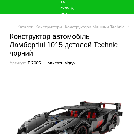
Каталог
Конструктори
Конструктори Машини Technic
Кон
Конструктор автомобіль
Ламборгіні 1015 деталей Technic
чорний
Артикул:
T 7005
Написати відгук