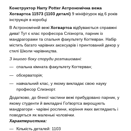
Конструктор Harry Potter Астрономічна вежа
Хогвартса 11573 (1103 деталі)
9 мініфігурок від 6 років
інструкція в коробці
В Астрономічній вежі
Хогвартса
відбуваються справжні
дива! Тут є клас професора Слізнорта, парник із
мандрагорами та спальня факультету Когтевран. Набір
містить багато чарівних аксесуарів і принтований декор у
стилі Школи чарівництва.
З іншого боку споруди розташовані:
спальна кімната факультету Когтерван;
обсерваторія;
навчальний клас, у якому викладає свою науку
професор Слизнорт.
Додатково, до бічної частини вежі прибудовано парник, у
якому студенти й викладачі Гоґвортса вирощують
мандрагори - чарівні рослини, коріння яких виглядають і
поводяться як маленькі чоловічки.
Характеристика:
Кількість деталей: 1103