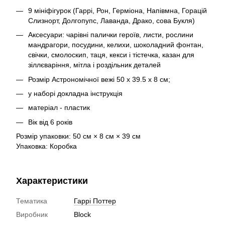
9 мініфігурок (Гаррі, Рон, Герміона, Напівмна, Горацій
Слизнорт, Долгопупс, Лаванда, Драко, сова Букля)
Аксесуари: чарівні палички героїв, листи, рослини
мандрагори, посудини, келихи, шоколадний фонтан,
свічки, смолоскип, таця, кекси і тістечка, казан для
зіллєваріння, мітла і роздільник деталей
Розмір Астрономічної вежі 50 х 39.5 х 8 см;
у наборі докладна інструкція
матеріал - пластик
Вік від 6 років
Розмір упаковки: 50 см × 8 см × 39 см
Упаковка: Коробка
Характеристики
Тематика
Гаррі Поттер
Виробник
Block