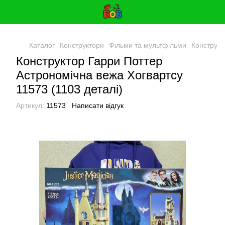
Каталог
Конструктори
Фільми та мультфільми
Конструкт
Конструктор Гарри Поттер
Астрономічна вежа Хогвартсу
11573 (1103 деталі)
Артикул:
11573
Написати відгук