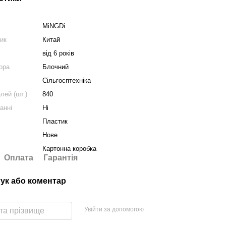
MiNGDi
ник
Китай
від 6 років
ора
Блочний
Сільгосптехніка
лей (шт.)
840
анні
Ні
Пластик
Нове
Картонна коробка
Оплата
Гарантія
гук або коментар
Увійти за допомогою