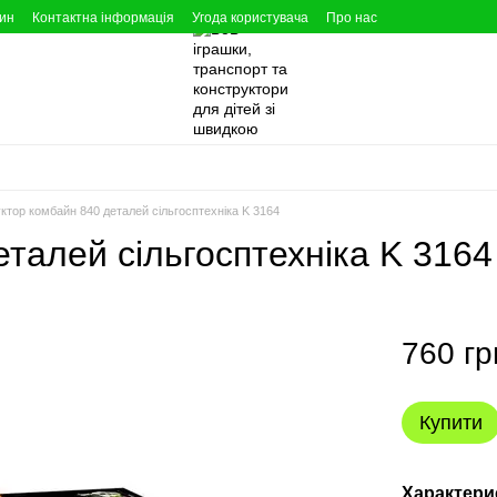
зин
Контактна інформація
Угода користувача
Про нас
ктор комбайн 840 деталей сільгосптехніка K 3164
талей сільгосптехніка K 3164
760 гр
Купити
Характери