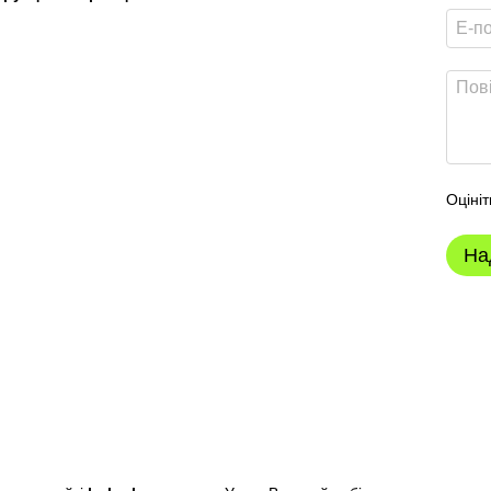
Оцініт
На