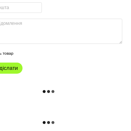
ь товар
діслати