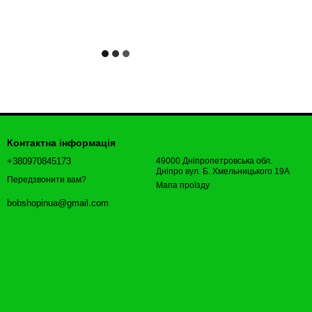
Контактна інформація
+380970845173
49000 Дніпропетровська обл.
Дніпро вул. Б. Хмельницького 19А
Передзвонити вам?
Мапа проїзду
bobshopinua@gmail.com