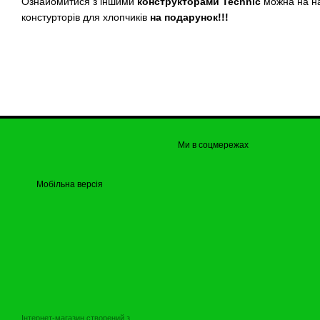
Ознайомитися з іншими
конструкторами Technic
можна на н
констурторів для хлопчиків
на подарунок!!!
Ми в соцмережах
Мобільна версія
Інтернет-магазин створений з