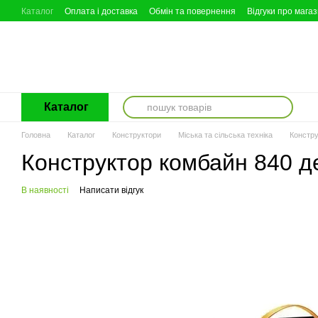
Перейти до основного контенту
Каталог
Оплата і доставка
Обмін та повернення
Відгуки про мага
Каталог
Головна
Каталог
Конструктори
Міська та сільська техніка
Констру
Конструктор комбайн 840 де
В наявності
Написати відгук