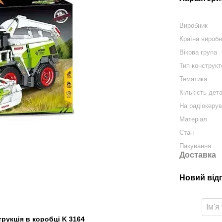
Виробник
Країна вироб
Вікова група
Тип конструкт
Тематика
Кількість дета
На радіокерув
Матеріал
Стан
Пакування
Доставка
Новий від
трукція в коробці K 3164