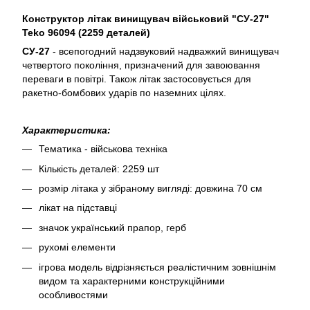
Конструктор літак винищувач військовий "СУ-27"
Teko 96094 (2259 деталей)
СУ-27
- всепогодний надзвуковий надважкий винищувач
четвертого покоління, призначений для завоювання
переваги в повітрі. Також літак застосовується для
ракетно-бомбових ударів по наземних цілях.
Характеристика:
Тематика - військова техніка
Кількість деталей: 2259 шт
розмір літака у зібраному вигляді: довжина 70 см
лікат на підставці
значок український прапор, герб
рухомі елементи
ігрова модель відрізняється реалістичним зовнішнім
видом та характерними конструкційними
особливостями