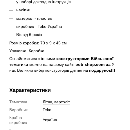
у наборі докладна інструкція
наліпки
матеріал - пластик
виробник - Teko Україна
Вік від 6 років
Розмір коробки: 70 х 9 х 45 см
Упаковка: Коробка
Ознайомитися з іншими
конструкторами Військової
тематики
можно на нашому сайті
bob-shop.com.ua
У
нас Великий вибір констурторів дитині
на подарунок!!!
Характеристики
Тематика
Літак, вертоліт
Виробник
Teko
Країна
Україна
виробник