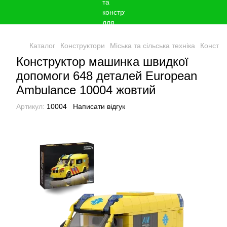
Каталог
Конструктори
Міська та сільська техніка
Констру
Конструктор машинка швидкої
допомоги 648 деталей European
Ambulance 10004 жовтий
Артикул:
10004
Написати відгук