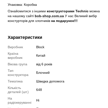
Упаковка: Коробка
Ознайомитися з іншими
конструкторами Technic
можна
на нашому сайті
bob-shop.com.ua
У нас Великий вибір
констурторів для хлопчиків
на подарунок!!!
Характеристики
Виробник
Block
Країна
Китай
виробник
Вікова група
від 6 років
Тип
Блочний
конструктора
Тематика
Швидка допомога
Кількість
648
деталей (шт.)
На
Ні
радіокеруванні