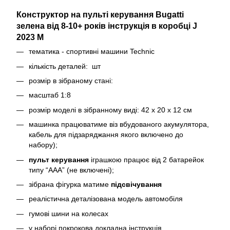
Конструктор на пульті керування Bugatti
зелена від 8-10+ років інструкція в коробці J
2023 M
тематика - спортивні машини Technic
кількість деталей: шт
розмір в зібраному стані:
масштаб 1:8
розмір моделі в зібранному виді: 42 х 20 х 12 см
машинка працюватиме віз вбудованого акумулятора,
кабель для підзаряджання якого включено до
набору);
пульт керування
іграшкою працює від 2 батарейок
типу “ААА” (не включені);
зібрана фігурка матиме
підсвічування
реалістична деталізована модель автомобіля
гумові шини на колесах
у наборі покрокова докладна інструкція