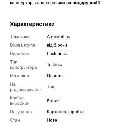
констурторів для хлопчиків
на подарунок!!!
Характеристики
Тематика
Автомобіль
Вікова група
від 8 років
Виробник
Luck brick
Тип
Technic
конструктора
Матеріал
Пластик
На
Так
радіокеруванні
Країна
Китай
виробник
Пакування
Картонна коробка
Стан
Нове