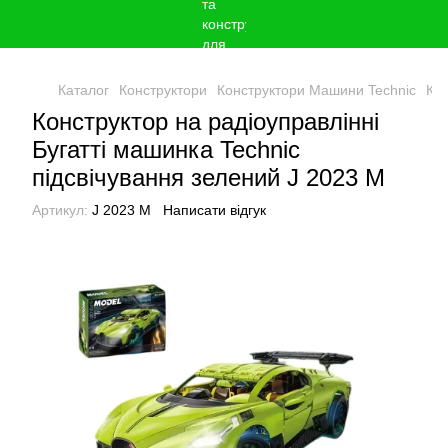
Каталог
Конструктори
Конструктори Машини Technic
Кон
Конструктор на радіоуправлінні
Бугатті машинка Technic
підсвічування зелений J 2023 M
Артикул:
J 2023 M
Написати відгук