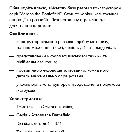
Облаштуйте власну військову базу разом з конструктором
серії "Across the Battlefield". Станьте керівником таємної
операції та розробіть безпрограшну стратегію для
досягнення перемоги.
Особливості:
конструктор відмінно розвиває дрібну моторику,
логічне мислення, послідовність дій та посидючість;
представлений у форматі військової техніки та
підіймального крана;
ігровий набір чудово деталізований, кожна його
деталь максимально опрацьована;
у комплекті з конструктором представлена покрокова
інструкція.
Характеристика:
Тематика – військова техніка;
Серія - Across the Battlefield;
Кількість деталей – 374;
Тип кріплення – пазовий;