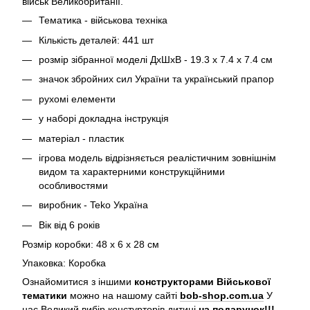
військ Великобританії.
Тематика - військова техніка
Кількість деталей: 441 шт
розмір зібранної моделі ДхШхВ - 19.3 х 7.4 х 7.4 см
значок збройних сил України та український прапор
рухомі елементи
у наборі докладна інструкція
матеріал - пластик
ігрова модель відрізняється реалістичним зовнішнім
видом та характерними конструкційними
особливостями
виробник - Teko Україна
Вік від 6 років
Розмір коробки: 48 х 6 х 28 см
Упаковка: Коробка
Ознайомитися з іншими
конструкторами Військової
тематики
можно на нашому сайті
bob-shop.com.ua
У
нас Великий вибір констурторів дитині
на подарунок!!!