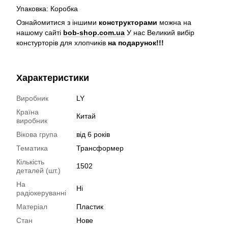
Упаковка: Коробка
Ознайомитися з іншими
конструкторами
можна на
нашому сайті
bob-shop.com.ua
У нас Великий вибір
констурторів для хлопчиків
на подарунок!!!
Характеристики
Виробник
LY
Країна
Китай
виробник
Вікова група
від 6 років
Тематика
Трансформер
Кількість
1502
деталей (шт.)
На
Ні
радіокеруванні
Матеріал
Пластик
Стан
Нове