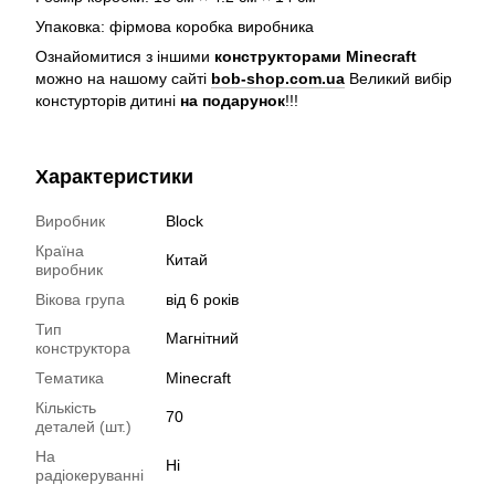
Упаковка: фірмова коробка виробника
Ознайомитися з іншими
конструкторами Minecraft
можно на нашому сайті
bob-shop.com.ua
Великий вибір
констурторів дитині
на подарунок
!!!
Характеристики
Виробник
Block
Країна
Китай
виробник
Вікова група
від 6 років
Тип
Магнітний
конструктора
Тематика
Minecraft
Кількість
70
деталей (шт.)
На
Ні
радіокеруванні