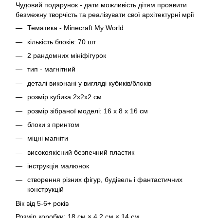
Чудовий подарунок - дати можливість дітям проявити
безмежну творчість та реалізувати свої архітектурні мрії
Тематика - Minecraft My World
кількість блоків: 70 шт
2 рандомних мініфігурок
тип - магнітний
деталі виконані у вигляді кубиків/блоків
розмір кубика 2х2х2 см
розмір зібраної моделі: 16 х 8 х 16 см
блоки з принтом
міцні магніти
високоякісний безпечний пластик
інструкція малюнок
створення різних фігур, будівель і фантастичних
конструкцій
Вік від 5-6+ років
Розмір коробки: 18 см × 4.2 см × 14 см