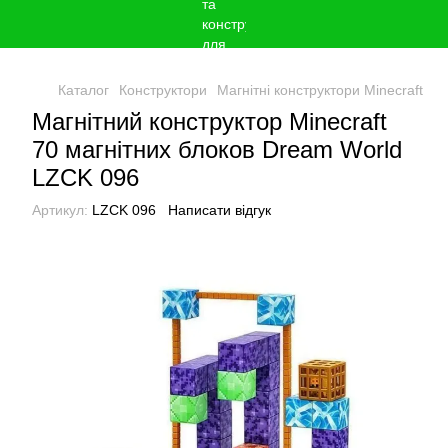
Каталог
Конструктори
Магнітні конструктори Minecraft
Ма
Магнітний конструктор Minecraft
70 магнітних блоков Dream World
LZCK 096
Артикул:
LZCK 096
Написати відгук