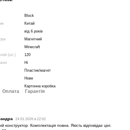
Block
ник
Китай
від 6 років
ора
Магнітний
Minecraft
лей (шт.)
120
анні
Ні
Пластик/магніт
Нове
Картонна коробка
Оплата
Гарантія
сандра
24.01.2026 в 22:02
й конструктор. Комплектація повна. Якість відповідає ціні.