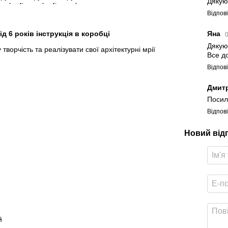
Дякую
Відпов
ід 6 років інструкція в коробці
Яна
Дяку
ворчість та реалізувати свої архітектурні мрії
Все д
Відпов
Дмит
Посил
Відпов
Новий від
й