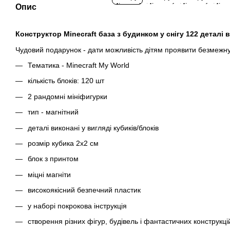
Опис
Конструктор Minecraft база з будинком у
снігу
122 деталі в
Чудовий подарунок - дати можливість дітям проявити безмежну т
Тематика - Minecraft My World
кількість блоків: 120 шт
2 рандомні мініфигурки
тип - магнітний
деталі виконані у вигляді кубиків/блоків
розмір кубика 2х2 см
блок з принтом
міцні магніти
високоякісний безпечний пластик
у наборі покрокова інструкція
створення різних фігур, будівель і фантастичних конструкці