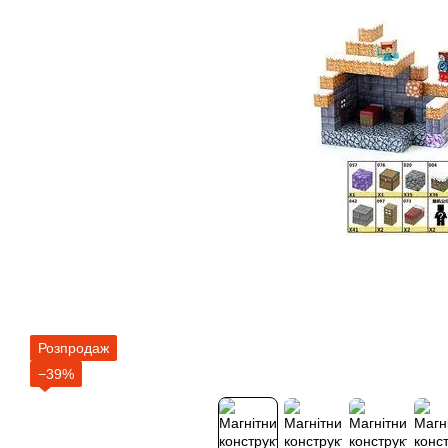
Розпродаж
−39%