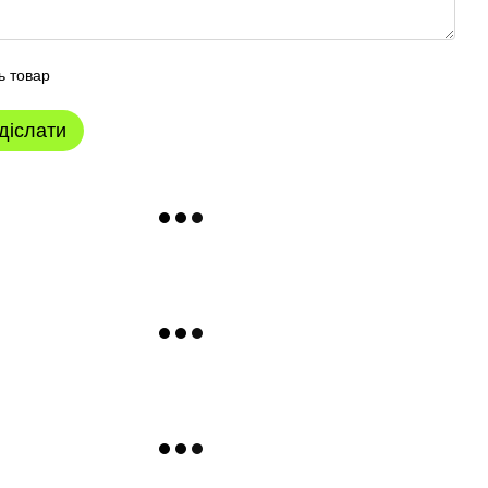
ь товар
діслати