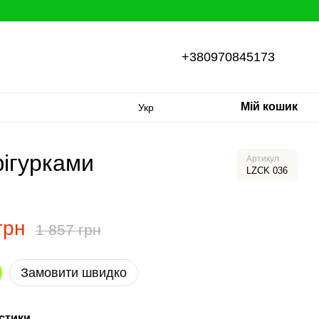
+380970845173
Мій кошик
Укр
фігурками
Артикул
LZCK 036
грн
1 857 грн
Замовити швидко
стики