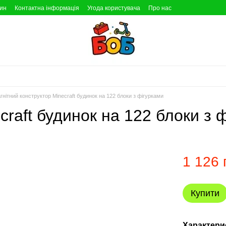
зин
Контактна інформація
Угода користувача
Про нас
гнітний конструктор Minecraft будинок на 122 блоки з фігурками
craft будинок на 122 блоки з 
1 126 
Купити
Характери