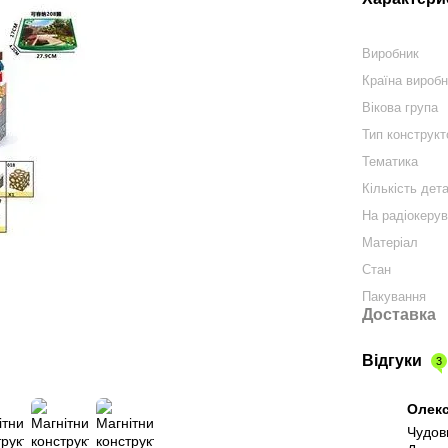
Виробник
Країна вироб
Вікова група
Тип конструкт
Тематика
Кількість дета
На радіокерув
Матеріал
Стан
Пакування
Доставка
Відгуки
3
Олек
Чудови