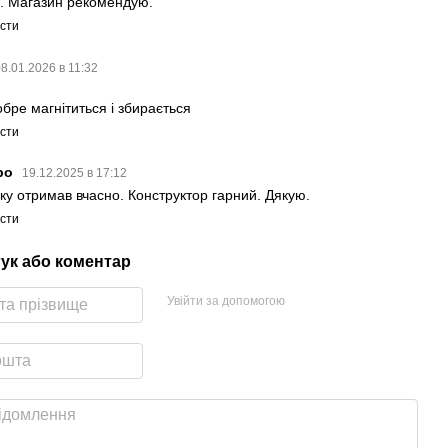
. Магазин рекомендую.
істи
08.01.2026 в 11:32
ю
обре магнітиться і збирається
істи
ро
19.12.2025 в 17:12
ку отримав вчасно. Конструктор гарний. Дякую.
істи
гук або коментар
Увійти за допомогою