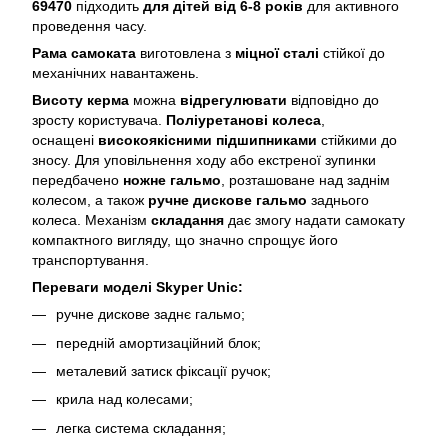
69470
підходить
для дітей від 6-8 років
для активного
проведення часу.
Рама самоката
виготовлена з
міцної сталі
стійкої до
механічних навантажень.
Висоту керма
можна
відрегулювати
відповідно до
зросту користувача.
Поліуретанові колеса
,
оснащені
високоякісними підшипниками
стійкими до
зносу. Для уповільнення ходу або екстреної зупинки
передбачено
ножне гальмо
, розташоване над заднім
колесом, а також
ручне дискове гальмо
заднього
колеса. Механізм
складання
дає змогу надати самокату
компактного вигляду, що значно спрощує його
транспортування.
Переваги моделі Skyper Unic:
ручне дискове заднє гальмо;
передній амортизаційний блок;
металевий затиск фіксації ручок;
крила над колесами;
легка система складання;