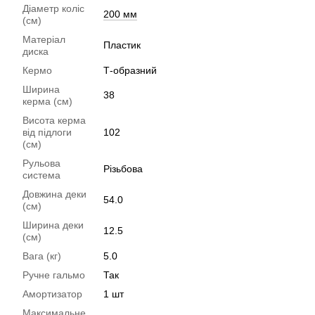
Діаметр коліс
200 мм
(см)
Матеріал
Пластик
диска
Кермо
Т-образний
Ширина
38
керма (см)
Висота керма
від підлоги
102
(см)
Рульова
Різьбова
система
Довжина деки
54.0
(см)
Ширина деки
12.5
(см)
Вага (кг)
5.0
Ручне гальмо
Так
Амортизатор
1 шт
Максимальне