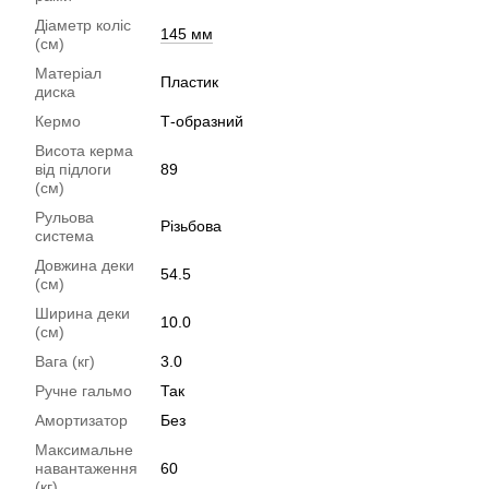
Діаметр коліс
145 мм
(см)
Матеріал
Пластик
диска
Кермо
Т-образний
Висота керма
від підлоги
89
(см)
Рульова
Різьбова
система
Довжина деки
54.5
(см)
Ширина деки
10.0
(см)
Вага (кг)
3.0
Ручне гальмо
Так
Амортизатор
Без
Максимальне
навантаження
60
(кг)