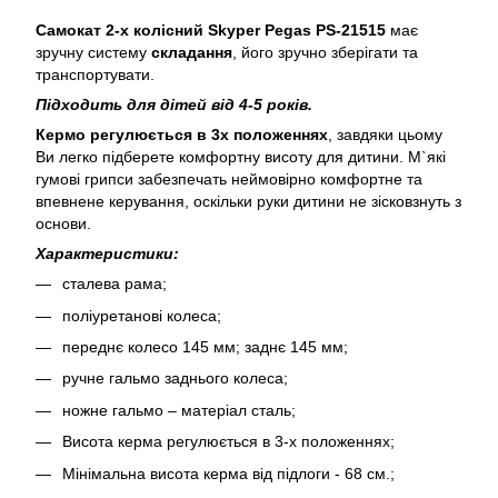
Самокат 2-х колісний Skyper Pegas
PS-21515
має
зручну систему
складання
, його зручно зберігати та
транспортувати.
Підходить для дітей від 4-5 років.
Кермо регулюється в 3х положеннях
, завдяки цьому
Ви легко підберете комфортну висоту для дитини. М`які
гумові грипси забезпечать неймовірно комфортне та
впевнене керування, оскільки руки дитини не зісковзнуть з
основи.
Характеристики:
сталева рама;
поліуретанові колеса;
переднє колесо 145 мм; заднє 145 мм;
ручне гальмо заднього колеса;
ножне гальмо – матеріал сталь;
Висота керма регулюється в 3-х положеннях;
Мінімальна висота керма від підлоги - 68 см.;