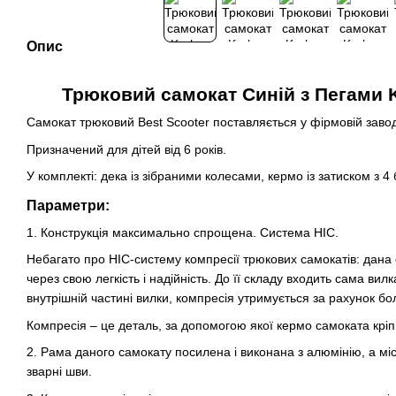
Опис
Трюковий самокат Синій з Пегами K
Самокат трюковий Best Scooter поставляється у фірмовій завод
Призначений для дітей від 6 років.
У комплекті: дека із зібраними колесами, кермо із затиском з 4
Параметри:
1. Конструкція максимально спрощена. Система HIC.
Небагато про HIC-систему компресії трюкових самокатів: дана
через свою легкість і надійність. До її складу входить сама вилк
внутрішній частині вилки, компресія утримується за рахунок болт
Компресія – це деталь, за допомогою якої кермо самоката кріп
2. Рама даного самокату посилена і виконана з алюмінію, а мі
зварні шви.