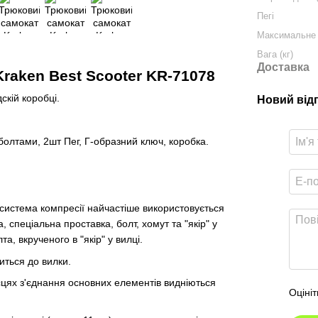
Пегі
Максимальне 
Вага (кг)
Доставка
raken Best Scooter KR-71078
скій коробці.
Новий від
 болтами, 2шт Пег, Г-образний ключ, коробка.
 система компресії найчастіше використовується
а, спеціальна проставка, болт, хомут та "якір" у
а, вкрученого в "якір" у вилці.
иться до вилки.
сцях з'єднання основних елементів видніються
Оцініт