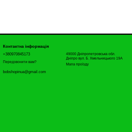
Контактна інформація
+380970845173
49000 Дніпропетровська обл.
Дніпро вул. Б. Хмельницького 19А
Передзвонити вам?
Мапа проїзду
bobshopinua@gmail.com