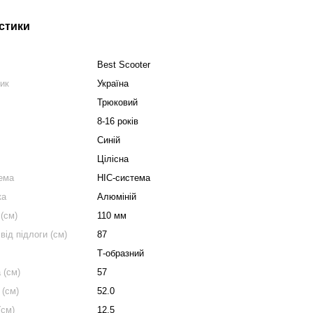
стики
Best Scooter
ник
Україна
Трюковий
8-16 років
Синій
Цілісна
ема
HIC-система
ка
Алюміній
 (см)
110 мм
від підлоги (см)
87
Т-образний
 (см)
57
 (см)
52.0
(см)
12.5