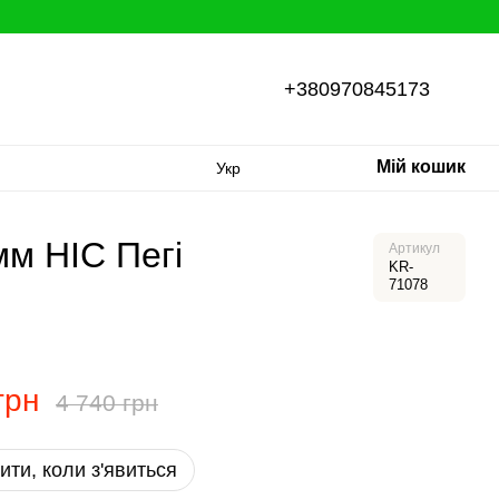
+380970845173
Мій кошик
Укр
мм HIC Пегі
Артикул
KR-
71078
грн
4 740 грн
ити, коли з'явиться