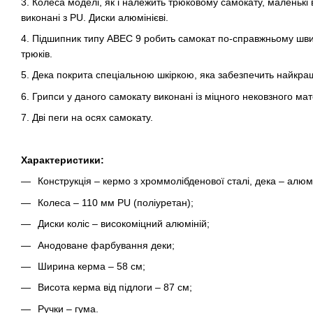
3. Колеса моделі, як і належить трюковому самокату, маленькі в
виконані з PU. Диски алюмінієві.
4. Підшипник типу ABEC 9 робить самокат по-справжньому швид
трюків.
5. Дека покрита спеціальною шкіркою, яка забезпечить найкра
6. Грипси у даного самокату виконані із міцного нековзного мат
7. Дві пеги на осях самокату.
Характеристики:
Конструкція – кермо з хроммолібденової сталі, дека – алюмі
Колеса – 110 мм PU (поліуретан);
Диски коліс – високоміцний алюміній;
Анодоване фарбування деки;
Ширина керма – 58 см;
Висота керма від підлоги – 87 см;
Ручки – гума.