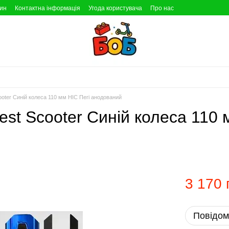
зин
Контактна інформація
Угода користувача
Про нас
oter Синій колеса 110 мм HIC Пегі анодований
st Scooter Синій колеса 110 
3 170 
Повідом