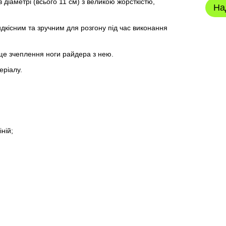
 діаметрі (всього 11 см) з великою жорсткістю,
На
кісним та зручним для розгону під час виконання
ще зчеплення ноги райдера з нею.
еріалу.
ній;