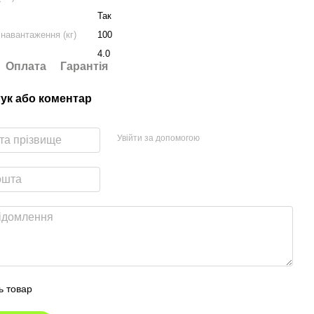
Так
навантаження (кг)
100
4.0
Оплата
Гарантія
гук або коментар
Увійти за допомогою
ь товар