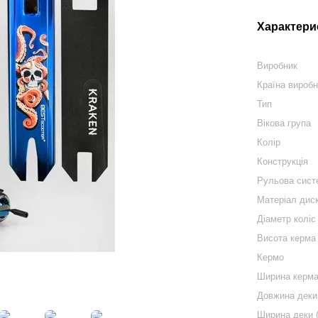
Характери
Виробник
Країна вироб
Тип
Вікова група
Колір
Конструкція
Рульова сист
Матеріал дис
Діаметр коліс
Висота керма 
Кермо
Ширина керма
Довжина деки
Ширина деки 