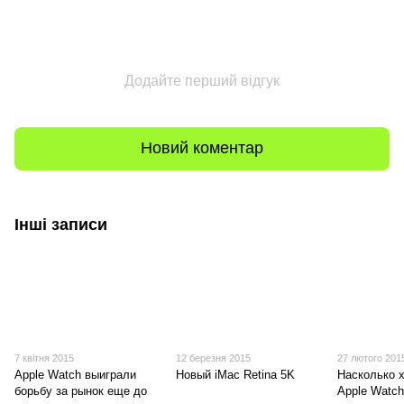
Додайте перший відгук
Новий коментар
Інші записи
7 квітня 2015
12 березня 2015
27 лютого 201
Apple Watch выиграли
Новый iMac Retina 5K
Насколько х
борьбу за рынок еще до
Apple Watc