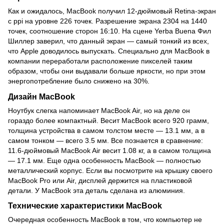
Как и ожидалось, MacBook получил 12-дюймовый Retina-экран
с ppi на уровне 226 точек. Разрешение экрана 2304 на 1440
точек, соотношение сторон 16:10. На сцене Yerba Buena Фил
Шиллер заверил, что данный экран — самый тонкий из всех,
что Apple доводилось выпускать. Специально для MacBook в
компании переработали расположение пикселей таким
образом, чтобы они выдавали больше яркости, но при этом
энергопотребление было снижено на 30%.
Дизайн MacBook
Ноутбук слегка напоминает MacBook Air, но на деле он
гораздо более компактный. Весит MacBook всего 920 грамм,
толщина устройства в самом толстом месте — 13.1 мм, а в
самом тонком — всего 3.5 мм. Все познается в сравнение:
11.6-дюймовый MacBook Air весит 1.08 кг, а в самом толщина
— 17.1 мм. Еще одна особенность MacBook — полностью
металлический корпус. Если вы посмотрите на крышку своего
MacBook Pro или Air, дисплей держится на пластиковой
детали. У MacBook эта деталь сделана из алюминия.
Технические характеристики MacBook
Очередная особенность MacBook в том, что компьютер не