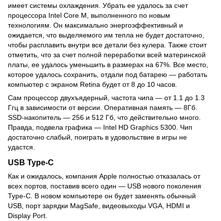
имеет системы охлаждения. Убрать ее удалось за счет
процессора Intel Core M, выполненного по новым
технологиям. Он максимально энергоэффективный и
ожидается, что выделяемого им тепла не будет достаточно,
чтобы расплавить внутри все детали без кулера. Также стоит
отметить, что за счет полной переработки всей материнской
платы, ее удалось уменьшить в размерах на 67%. Все место,
которое удалось сохранить, отдали под батарею — работать
компьютер с экраном Retina будет от 8 до 10 часов.
Сам процессор двухъядерный, частота чипа — от 1.1 до 1.3
Ггц в зависимости от версии. Оперативная память — 8Гб.
SSD-накопитель — 256 и 512 Гб, что действительно много.
Правда, подвела графика — Intel HD Graphics 5300. Чип
достаточно слабый, поиграть в удовольствие в игры не
удастся.
USB Type-C
Как и ожидалось, компания Apple полностью отказалась от
всех портов, поставив всего один — USB нового поколения
Type-C. В новом компьютере он будет заменять обычный
USB, порт зарядки MagSafe, видеовыходы VGA, HDMI и
Display Port.