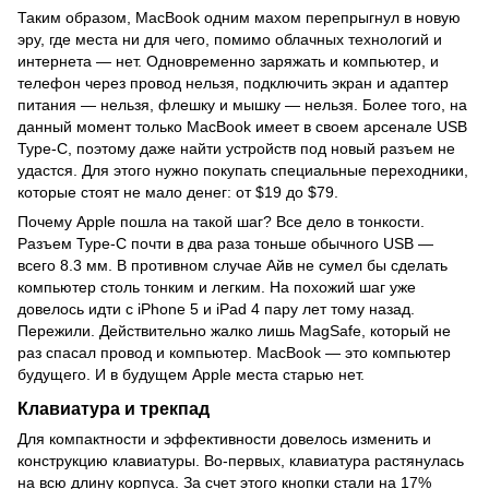
Таким образом, MacBook одним махом перепрыгнул в новую
эру, где места ни для чего, помимо облачных технологий и
интернета — нет. Одновременно заряжать и компьютер, и
телефон через провод нельзя, подключить экран и адаптер
питания — нельзя, флешку и мышку — нельзя. Более того, на
данный момент только MacBook имеет в своем арсенале USB
Type-C, поэтому даже найти устройств под новый разъем не
удастся. Для этого нужно покупать специальные переходники,
которые стоят не мало денег: от $19 до $79.
Почему Apple пошла на такой шаг? Все дело в тонкости.
Разъем Type-C почти в два раза тоньше обычного USB —
всего 8.3 мм. В противном случае Айв не сумел бы сделать
компьютер столь тонким и легким. На похожий шаг уже
довелось идти с iPhone 5 и iPad 4 пару лет тому назад.
Пережили. Действительно жалко лишь MagSafe, который не
раз спасал провод и компьютер. MacBook — это компьютер
будущего. И в будущем Apple места старью нет.
Клавиатура и трекпад
Для компактности и эффективности довелось изменить и
конструкцию клавиатуры. Во-первых, клавиатура растянулась
на всю длину корпуса. За счет этого кнопки стали на 17%